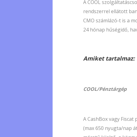
A COOL szolgáltatáscs
rendszerrel ellátott b
CMO számlázó-t is a mo
24 hónap hűségidő, havi
Amiket tartalmaz:
COOL/Pénztárgép
A CashBox vagy Fiscat
(max 650 nyugta/nap át