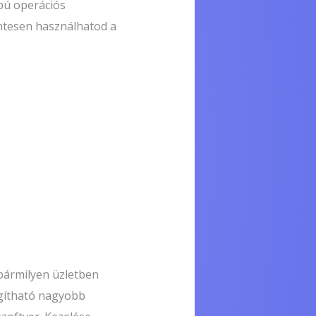
pú operációs
entesen használhatod a
bármilyen üzletben
ágítható nagyobb