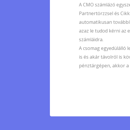
A CMO számlázó egyszer
Partnertörzzsel és Cikk
automatikusan továbbít
azaz le tudod kérni az e
számláidra.
A csomag egyedülálló 
is és akár távolról is 
pénztárgépen, akkor a p