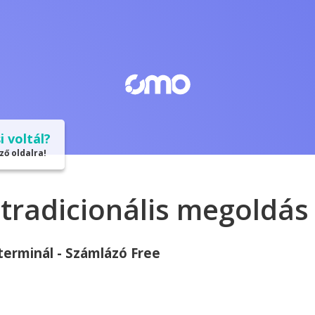
i voltál?
ző oldalra!
 tradicionális megoldás
terminál - Számlázó Free