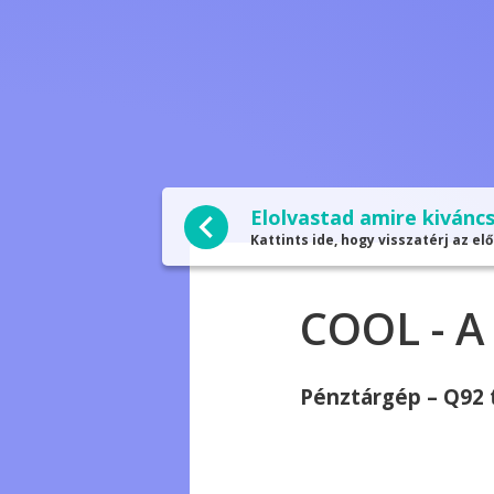
Elolvastad amire kiváncs
Kattints ide, hogy visszatérj az elő
COOL - A
Pénztárgép – Q92 