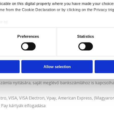
licable on this digital property where you have made your choic
e from the Cookie Declaration or by clicking on the Privacy trig
e to:
bout your geographical location which can be accurate to within 
 actively scanning it for specific characteristics (fingerprinting)
Preferences
Statistics
 personal data is processed and set your preferences in the
det
vitel
e content and ads, to provide social media features and to analy
 our site with our social media, advertising and analytics partn
 provided to them or that they’ve collected from your use of their
Allow selection
üzemmód
számla nyitására, saját meglévő bankszámlához is kapcsolh
ro, VISA, VISA Electron, Vpay, American Express, (Magyaro
n Pay kártyák elfogadása