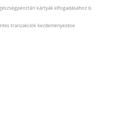
észségpénztári kártyák elfogadásához is
entes tranzakciók kezdeményezése