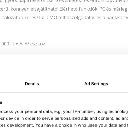
ű, gyors papírtekercs csere és a kerekítős euró-szabványú s
rű, könnyen elsajátítható! Elérhető funkciók: PC és mérle
N hálózaton keresztüli CMO felhőszolgáltatás és a bankkárty
.000 Ft + ÁFA/ eszköz
0 Ft
Details
Ad Settings
 kötelező adatkapcsolati díját nem tartalmazza , díja 1.500 
a
ocess your personal data, e.g. your IP-number, using technolog
ur device in order to serve personalized ads and content, ad a
ces development. You have a choice in who uses your data and 