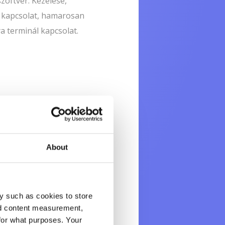
zoftver. Kezelése,
g kapcsolat, hamarosan
a terminál kapcsolat.
About
Ft+ÁFA/hónap.
y such as cookies to store
nd content measurement,
for what purposes. Your