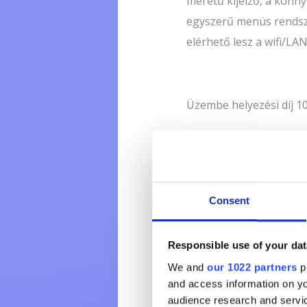
méretű kijelző, a könny
egyszerű menüs rendsze
elérhető lesz a wifi/LA
Üzembe helyezési díj 10
Fizetendő kaució: 20.00
Consent
*A havidíj a pénztárgép
Responsible use of your dat
We and
our 1022 partners
pr
and access information on yo
További információk
audience research and servi