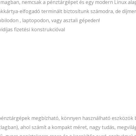
omagban, nemcsak a pénztárgépet és egy modern Linux ala
ankkártya-elfogadó terminált biztosítunk számodra, de díjm
bilodon , laptopodon, vagy asztali gépeden!
díjas fizetési konstrukcióval
 pénztárgépek megbízható, könnyen használható eszközök 
lagban), ahol számít a kompakt méret, nagy tudás, megvil