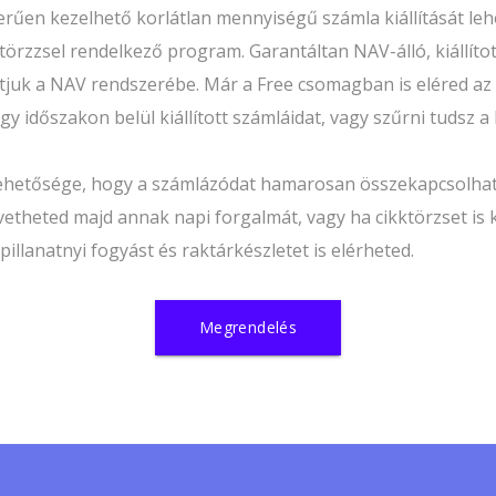
űen kezelhető korlátlan mennyiségű számla kiállítását leh
törzzsel rendelkező program. Garantáltan NAV-álló, kiállíto
juk a NAV rendszerébe. Már a Free csomagban is eléred az a
gy időszakon belül kiállított számláidat, vagy szűrni tudsz a
lehetősége, hogy a számlázódat hamarosan összekapcsolha
követheted majd annak napi forgalmát, vagy ha cikktörzset is 
illanatnyi fogyást és raktárkészletet is elérheted.
Megrendelés