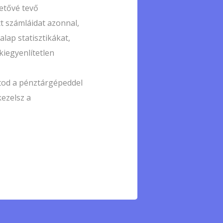
etővé tevő
tt számláidat azonnal,
lap statisztikákat,
 kiegyenlítetlen
tod a pénztárgépeddel
kezelsz a