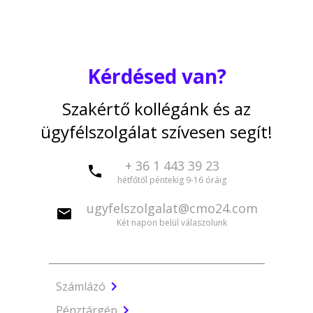
Kérdésed van?
Szakértő kollégánk és az
ügyfélszolgálat szívesen segít!
+ 36 1 443 39 23
hétfőtől péntekig 9-16 óráig
ugyfelszolgalat@cmo24.com
Két napon belül válaszolunk
Számlázó
Pénztárgép