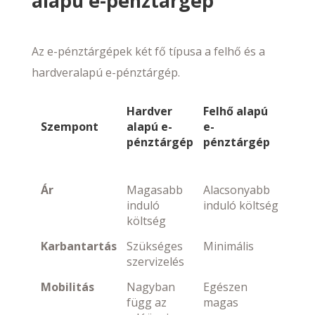
alapú e-pénztárgép
Az e-pénztárgépek két fő típusa a felhő és a
hardveralapú e-pénztárgép.
Hardver
Felhő alapú
Szempont
alapú e-
e-
pénztárgép
pénztárgép
Ár
Magasabb
Alacsonyabb
induló
induló költség
költség
Karbantartás
Szükséges
Minimális
szervizelés
Mobilitás
Nagyban
Egészen
függ az
magas