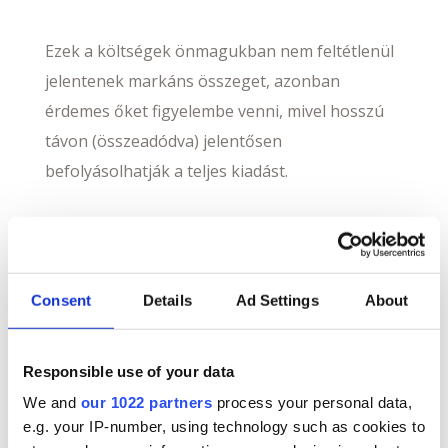
Ezek a költségek önmagukban nem feltétlenül
jelentenek markáns összeget, azonban
érdemes őket figyelembe venni, mivel hosszú
távon (összeadódva) jelentősen
befolyásolhatják a teljes kiadást.
Az e-pénztárgépek esetében is jelentkezhetnek
további költségek az üzemeltetés során,
azonban ezek kalkulálhatóan jóval
Consent
Details
Ad Settings
About
alacsonyabbak, mint amelyek az online
pénztárgépek esetében lehetségesek.
Responsible use of your data
We and
our 1022 partners
process your personal data,
ePénztárgép app: valóban
e.g. your IP-number, using technology such as cookies to