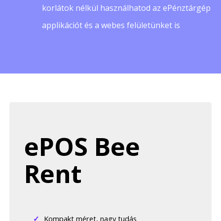
korlátok nélkül használhatod az ePénztárgép
applikációt és a webes felületünket is
ePOS Bee
Rent
Kompakt méret, nagy tudás