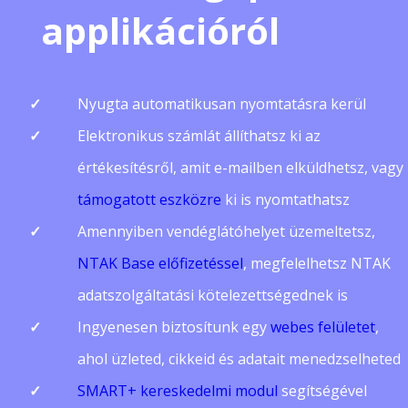
applikációról
Nyugta automatikusan nyomtatásra kerül
Elektronikus számlát állíthatsz ki az
értékesítésről, amit e-mailben elküldhetsz, vagy
támogatott eszközre
ki is nyomtathatsz
Amennyiben vendéglátóhelyet üzemeltetsz,
NTAK Base előfizetéssel
, megfelelhetsz NTAK
adatszolgáltatási kötelezettségednek is
Ingyenesen biztosítunk egy
webes felületet
,
ahol üzleted, cikkeid és adatait menedzselheted
SMART+ kereskedelmi modul
segítségével