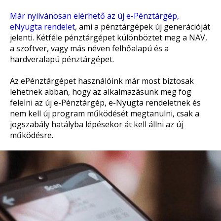
Már nyilvánosan elérhető az új e-Pénztárgép,
eNyugta rendelet
, ami a pénztárgépek új generációját
jelenti. Kétféle pénztárgépet különböztet meg a NAV,
a szoftver, vagy más néven felhőalapú és a
hardveralapú pénztárgépet.
Az ePénztárgépet használóink már most biztosak
lehetnek abban, hogy az alkalmazásunk meg fog
felelni az új e-Pénztárgép, e-Nyugta rendeletnek és
nem kell új program működését megtanulni, csak a
jogszabály hatályba lépésekor át kell állni az új
működésre.