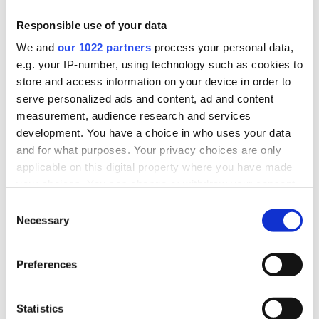
Responsible use of your data
We and
our 1022 partners
process your personal data,
e.g. your IP-number, using technology such as cookies to
store and access information on your device in order to
serve personalized ads and content, ad and content
measurement, audience research and services
development. You have a choice in who uses your data
and for what purposes. Your privacy choices are only
applicable on this digital property where you have made
your choices. You can change or withdraw your consent
any time from the Cookie Declaration or by clicking on
Consent
the Privacy trigger icon.
Necessary
Selection
If you allow, we would also like to:
QVIK és eNyugta
Preferences
Collect information about your geographical
location which can be accurate to within several
megfelelőség
meters
Statistics