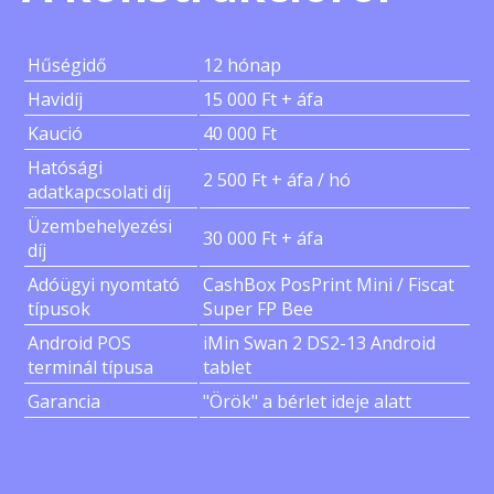
Hűségidő
12 hónap
Havidíj
15 000 Ft + áfa
Kaució
40 000 Ft
Hatósági
2 500 Ft + áfa / hó
adatkapcsolati díj
Üzembehelyezési
30 000 Ft + áfa
díj
Adóügyi nyomtató
CashBox PosPrint Mini / Fiscat
típusok
Super FP Bee
Android POS
iMin Swan 2 DS2-13 Android
terminál típusa
tablet
Garancia
"Örök" a bérlet ideje alatt