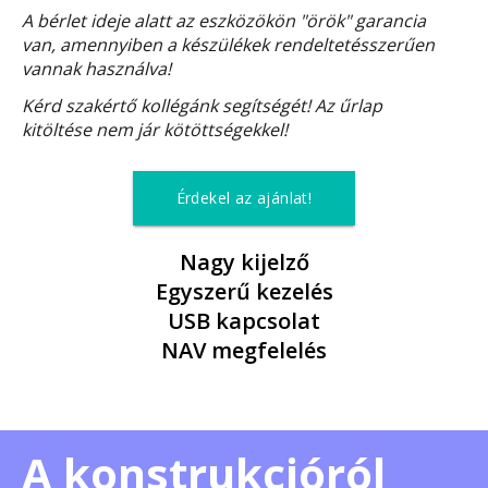
A bérlet ideje alatt az eszközökön "örök" garancia
van, amennyiben a készülékek rendeltetésszerűen
vannak használva!
Kérd szakértő kollégánk segítségét! Az űrlap
kitöltése nem jár kötöttségekkel!
Érdekel az ajánlat!
Nagy kijelző
Egyszerű kezelés
USB kapcsolat
NAV megfelelés
A konstrukcióról