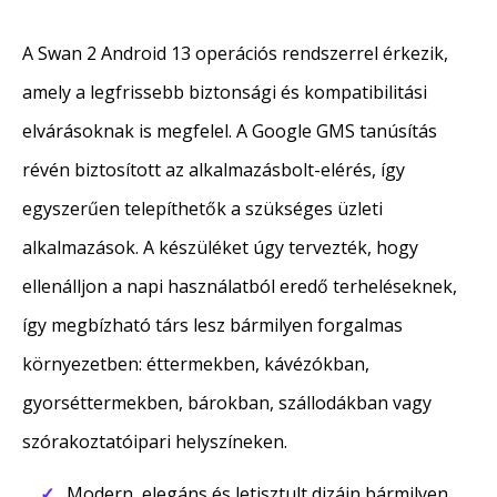
A Swan 2 Android 13 operációs rendszerrel érkezik,
amely a legfrissebb biztonsági és kompatibilitási
elvárásoknak is megfelel. A Google GMS tanúsítás
révén biztosított az alkalmazásbolt-elérés, így
egyszerűen telepíthetők a szükséges üzleti
alkalmazások. A készüléket úgy tervezték, hogy
ellenálljon a napi használatból eredő terheléseknek,
így megbízható társ lesz bármilyen forgalmas
környezetben: éttermekben, kávézókban,
gyorséttermekben, bárokban, szállodákban vagy
szórakoztatóipari helyszíneken.
Modern, elegáns és letisztult dizájn bármilyen