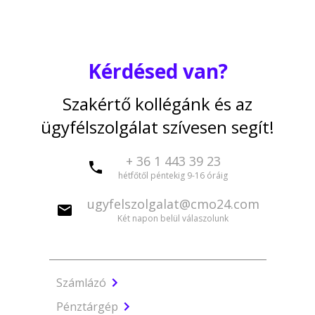
Kérdésed van?
Szakértő kollégánk és az
ügyfélszolgálat szívesen segít!
+ 36 1 443 39 23
hétfőtől péntekig 9-16 óráig
ugyfelszolgalat@cmo24.com
Két napon belül válaszolunk
Számlázó
Pénztárgép