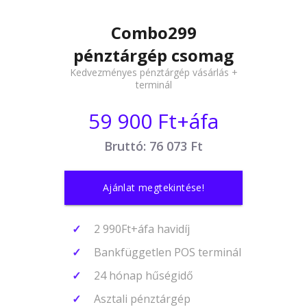
Combo299
pénztárgép csomag
Kedvezményes pénztárgép vásárlás +
terminál
59 900 Ft+áfa
Bruttó: 76 073 Ft
Ajánlat megtekintése!
2 990Ft+áfa havidíj
Bankfüggetlen POS terminál
24 hónap hűségidő
Asztali pénztárgép