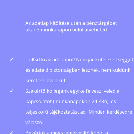
Az adatlap kitöltése után a pénztárgépet
akár 3 munkanapon belül átveheted.
Töltsd ki az adatlapot! Nem jár kötelezettséggel,
és adataid biztonságban lesznek, nem küldünk
kéretlen leveleket
Szakértő kollegánk egyike felveszi veled a
kapcsolatot (munkanapokon 24-48h), és
teljeskörű tájékoztatást ad.. Minden kérdésedre
válaszol
Bekérjük a megszemélyesítő kódot a