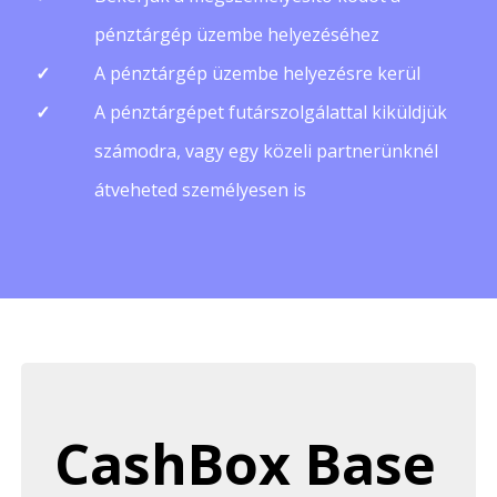
pénztárgép üzembe helyezéséhez
A pénztárgép üzembe helyezésre kerül
A pénztárgépet futárszolgálattal kiküldjük
számodra, vagy egy közeli partnerünknél
átveheted személyesen is
CashBox Base