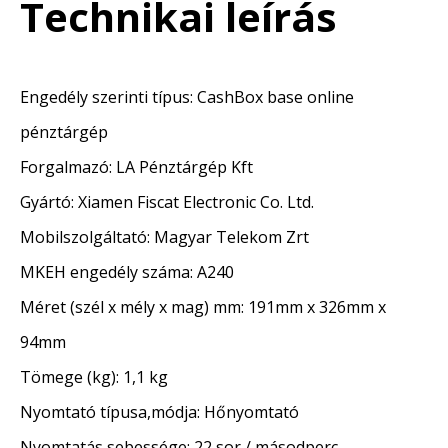
Technikai leírás
Engedély szerinti típus: CashBox base online
pénztárgép
Forgalmazó: LA Pénztárgép Kft
Gyártó: Xiamen Fiscat Electronic Co. Ltd.
Mobilszolgáltató: Magyar Telekom Zrt
MKEH engedély száma: A240
Méret (szél x mély x mag) mm: 191mm x 326mm x
94mm
Tömege (kg): 1,1 kg
Nyomtató típusa,módja: Hőnyomtató
Nyomtatás sebessége: 22 sor / másodperc