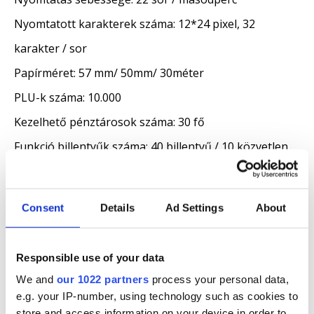
Nyomtatott karakterek száma: 12*24 pixel, 32
karakter / sor
Papírméret: 57 mm/ 50mm/ 30méter
PLU-k száma: 10.000
Kezelhető pénztárosok száma: 30 fő
Funkció billentyűk száma: 40 billentyű / 10 közvetlen
gyűjtő
PC program PLU feltöltéshez: nincs
Consent
Details
Ad Settings
About
Külső csatlakozások: Fizikai : 2 db USB A, 1 db USB
AB, 1db Ethernet, 1 db RS232 RJ12,1db kasszanyitó
Responsible use of your data
RJ12, Tápfesz 9V csatlakozó. Rátehető: Vonalkód
We and
our 1022 partners
process your personal data,
olvasó, fizető terminál, Mérleg, PC , kassza 12V
e.g. your IP-number, using technology such as cookies to
store and access information on your device in order to