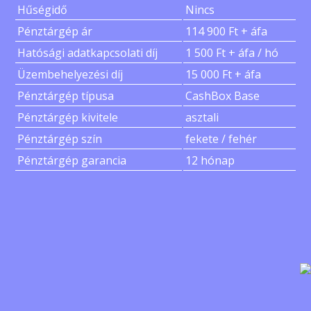
Hűségidő
Nincs
Pénztárgép ár
114 900 Ft + áfa
Hatósági adatkapcsolati díj
1 500 Ft + áfa / hó
Üzembehelyezési díj
15 000 Ft + áfa
Pénztárgép típusa
CashBox Base
Pénztárgép kivitele
asztali
Pénztárgép szín
fekete / fehér
Pénztárgép garancia
12 hónap