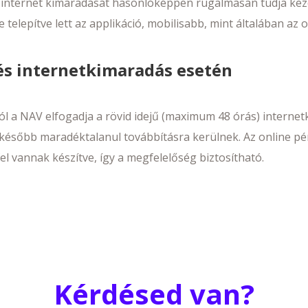
internet kimaradását hasonlóképpen rugalmasan tudja kezel
 telepítve lett az applikáció, mobilisabb, mint általában az
s internetkimaradás esetén
l a NAV elfogadja a rövid idejű (maximum 48 órás) internet
ésőbb maradéktalanul továbbításra kerülnek. Az online pé
l vannak készítve, így a megfelelőség biztosítható.
Kérdésed van?