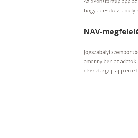
Az ePénztárgép app az 
hogy az eszköz, amelyre
NAV-megfelelé
Jogszabályi szempontbó
amennyiben az adatok k
ePénztárgép app erre fe