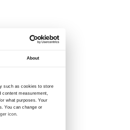
leltetett adatküldést,
ályi megfelelést,
About
y such as cookies to store
nd content measurement,
for what purposes. Your
es. You can change or
l ugyanúgy lehetséges
ger icon.
ximum 72 óra lehet).