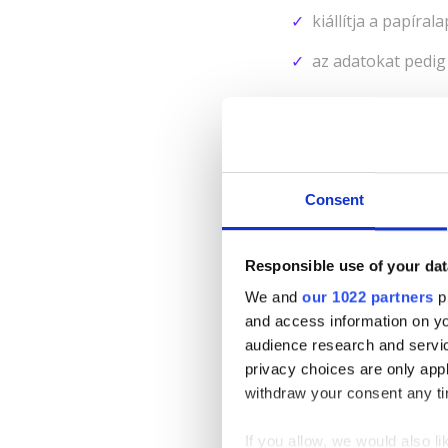
kiállítja a papíral
az adatokat pedig
Amint helyreáll az inte
és továbbítják az össze
feltéve, hogy a kapcso
Consent
Mit tud az e-p
Responsible use of your dat
We and
our 1022 partners
pr
and access information on yo
Az e-pénztárgépek ala
audience research and servi
privacy choices are only app
Az e-pénztárgépe
withdraw your consent any tim
a működés adatkap
If you allow, we would also lik