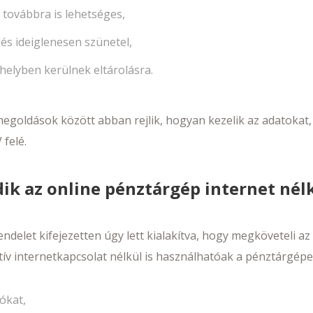
a továbbra is lehetséges,
dés ideiglenesen szünetel,
helyben kerülnek eltárolásra.
egoldások között abban rejlik, hogyan kezelik az adatokat,
felé.
k az online pénztárgép internet nél
ndelet kifejezetten úgy lett kialakítva, hogy megköveteli az
ktív internetkapcsolat nélkül is használhatóak a pénztárgépe
iókat,