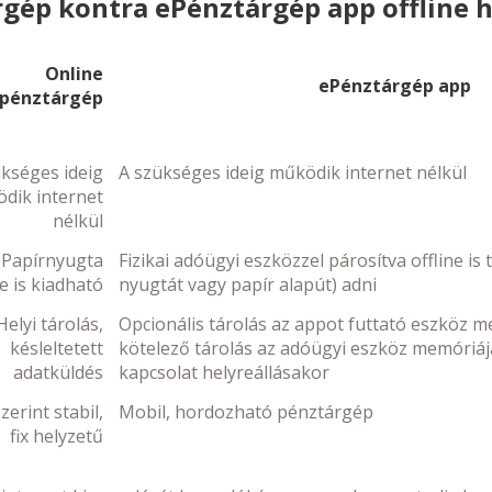
rgép kontra ePénztárgép app offline 
Online
ePénztárgép app
pénztárgép
ükséges ideig
A szükséges ideig működik internet nélkül
dik internet
nélkül
Papírnyugta
Fizikai adóügyi eszközzel párosítva offline is 
ne is kiadható
nyugtát vagy papír alapút) adni
Helyi tárolás,
Opcionális tárolás az appot futtató eszköz 
késleltetett
kötelező tárolás az adóügyi eszköz memóriáj
adatküldés
kapcsolat helyreállásakor
erint stabil,
Mobil, hordozható pénztárgép
fix helyzetű