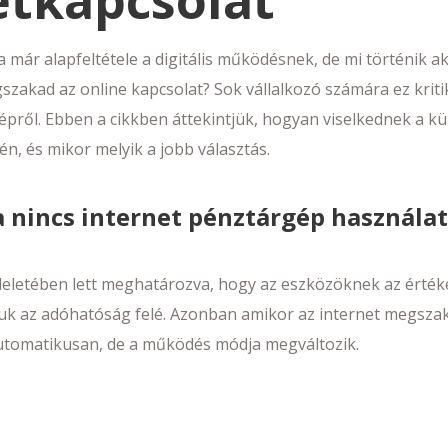
etkapcsolat
 már alapfeltétele a digitális működésnek, de mi történik 
zakad az online kapcsolat? Sok vállalkozó számára ez kriti
épről. Ebben a cikkben áttekintjük, hogyan viselkednek a 
n, és mikor melyik a jobb választás.
a nincs internet pénztárgép használa
letében lett meghatározva, hogy az eszközöknek az értéke
uk az adóhatóság felé. Azonban amikor az internet megsza
automatikusan, de a működés módja megváltozik.