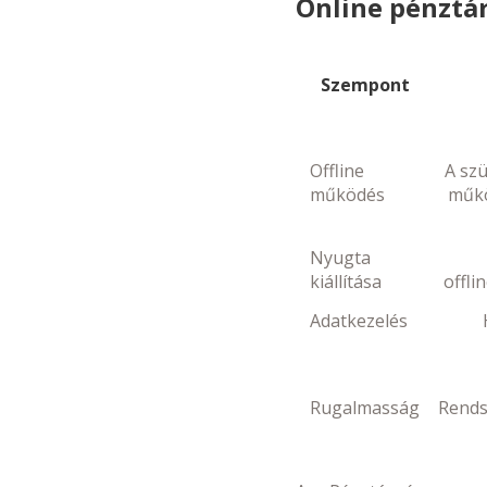
Online pénztá
Szempont
Offline
A sz
működés
műkö
Nyugta
kiállítása
offli
Adatkezelés
Rugalmasság
Rendsz