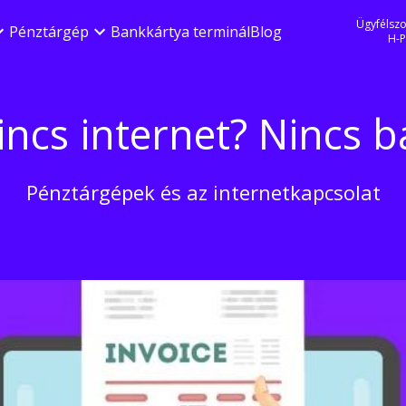
Ügyfélszo
Pénztárgép
Bankkártya terminál
Blog
H-P
incs internet? Nincs ba
Pénztárgépek és az internetkapcsolat