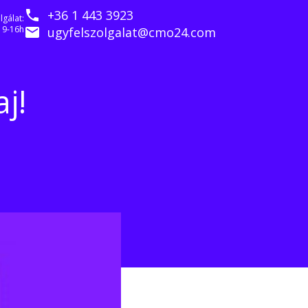
+36 1 443 3923
lgálat:
 9-16h
ugyfelszolgalat@cmo24.com
j!