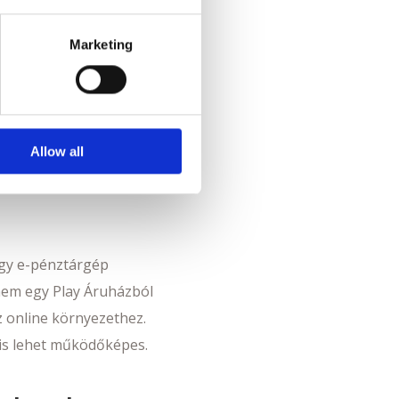
ató eszközön kötelező.
several meters
Marketing
ails section
.
se our traffic. We also share
ers who may combine it with
 services.
Allow all
agy e-pénztárgép
nem egy Play Áruházból
 online környezethez.
 is lehet működőképes.