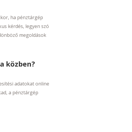
akkor, ha pénztárgép
kus kérdés, legyen szó
különböző megoldások
ta közben?
sítési adatokat online
kad, a pénztárgép