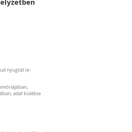
helyzetben
tud nyugtát (e-
memóriájában,
ában, adat küldése