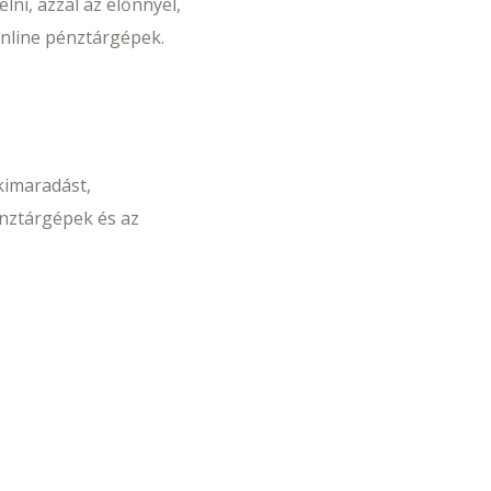
ni, azzal az előnnyel,
 online pénztárgépek.
kimaradást,
nztárgépek és az