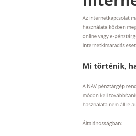
intern
Az internetkapcsolat ma
használata közben megs
online vagy e-pénztárg
internetkimaradás eseté
Mi történik, h
A NAV pénztárgép rende
módon kell továbbítani
használata nem áll le 
Általánosságban: