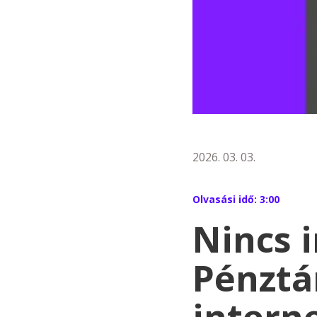
2026. 03. 03.
Olvasási idő:
3:00
Nincs i
Pénztá