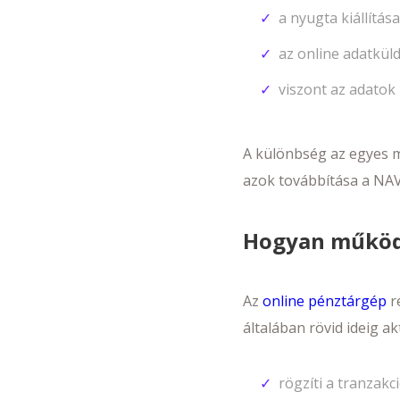
a nyugta kiállítás
az online adatkül
viszont az adatok 
A különbség az egyes m
azok továbbítása a NAV 
Hogyan működi
Az
online pénztárgép
re
általában rövid ideig a
rögzíti a tranzakc