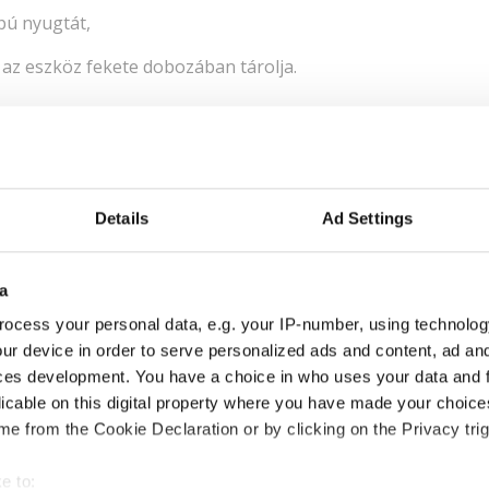
apú nyugtát,
 az eszköz fekete dobozában tárolja.
rnetkapcsolat, a pénztárgépek automatikusan elindítják a kés
gyűjtött adatokat a NAV rendszerébe. Ez biztosítja a jogszab
latkimaradás nem tartós.
Details
Ad Settings
énztárgép offline módban?
a
ocess your personal data, e.g. your IP-number, using technolog
ur device in order to serve personalized ads and content, ad a
pvetően más logika szerint működnek:
ces development. You have a choice in who uses your data and 
licable on this digital property where you have made your choic
k rendeletnek megfelelő hardver alapú adóügyi eszközökke
e from the Cookie Declaration or by clicking on the Privacy trig
csolat nélkül (azzal a fontos kikötéssel, hogy ez az idő ma
e to: