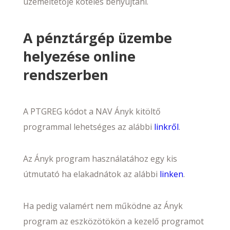
üzemeltetője köteles benyújtani.
A pénztárgép üzembe
helyezése online
rendszerben
A PTGREG kódot a NAV Ányk kitöltő
programmal lehetséges az alábbi
linkről
.
Az Ányk program használatához egy kis
útmutató ha elakadnátok az alábbi
linken
.
Ha pedig valamért nem működne az Ányk
program az eszközötökön a kezelő programot