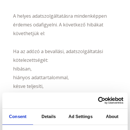
A helyes adatszolgáltatásra mindenképpen
érdemes odafigyelni. A következő hibákat
követhetjük el:
Ha az adózó a bevallási, adatszolgáltatási
kötelezettségét:
hibásan,
hiányos adattartalommal,
késve teljesíti,
vagy azt elmulasztja,
a NAV a törvényben meghatározott szankcióval
élhet.
Consent
Details
Ad Settings
About
Ezért érdemes mindig körültekintően eljárni a
pénztárgép üzembe helyezésénél vagy az AEE