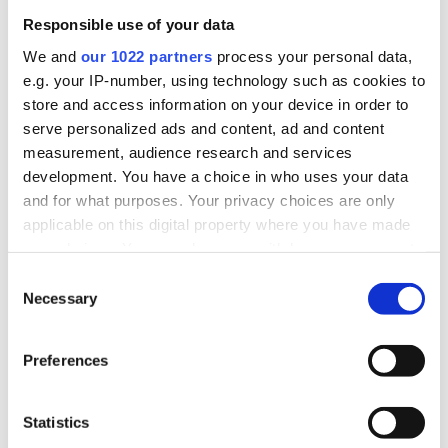
Responsible use of your data
cseréjénél pénztárgép üzemeltetőként, vagyis
We and
our 1022 partners
process your personal data,
neked kedves vállalkozó olvasónk!
e.g. your IP-number, using technology such as cookies to
store and access information on your device in order to
serve personalized ads and content, ad and content
Használt pénztárgép
measurement, audience research and services
üzembe helyezése
development. You have a choice in who uses your data
and for what purposes. Your privacy choices are only
applicable on this digital property where you have made
your choices. You can change or withdraw your consent
Ha használt pénztárgépet szeretnénk üzembe
any time from the Cookie Declaration or by clicking on
Consent
helyezi akkor nem a PTGREG kódra (bár a
the Privacy trigger icon.
Necessary
Selection
PTGREG nyomtatvánnyal kell ezt is igényelni)
lesz szükségünk, hanem a NAV által
If you allow, we would also like to:
Preferences
Collect information about your geographical
igényelhető átszemélyesítő kódra. Ezt a kódot
location which can be accurate to within several
több esetben is használhatjuk, vegyük sorba
meters
Statistics
melyek ezek
Identify your device by actively scanning it for