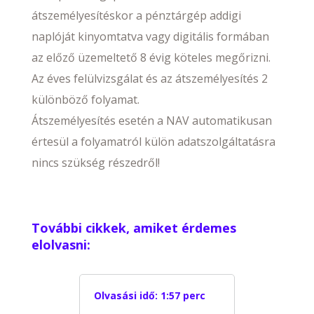
átszemélyesítéskor a pénztárgép addigi
naplóját kinyomtatva vagy digitális formában
az előző üzemeltető 8 évig köteles megőrizni.
Az éves felülvizsgálat és az átszemélyesítés 2
különböző folyamat.
Átszemélyesítés esetén a NAV automatikusan
értesül a folyamatról külön adatszolgáltatásra
nincs szükség részedről!
További cikkek, amiket érdemes
elolvasni:
Olvasási idő:
1:57 perc