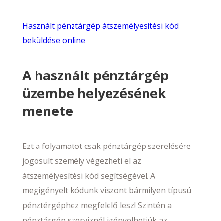
Használt pénztárgép átszemélyesítési kód
beküldése online
A használt pénztárgép
üzembe helyezésének
menete
Ezt a folyamatot csak pénztárgép szerelésére
jogosult személy végezheti el az
átszemélyesítési kód segítségével. A
megigényelt kódunk viszont bármilyen típusú
pénztérgéphez megfelelő lesz! Szintén a
pénztárgép szerviznél igényelhetjük az