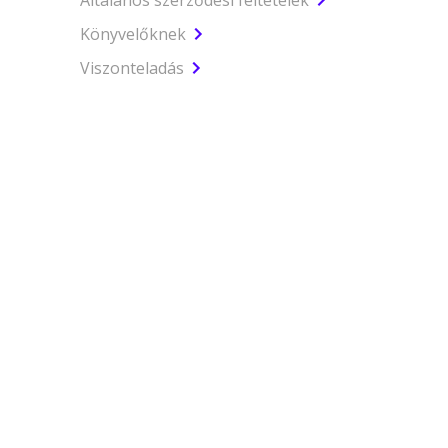
Általános szerződési feltételek
Könyvelőknek
Viszonteladás
Dokumentumok és nyomtatványok
GYIK
Kapcsolat
Bejelentkezés
Regisztráció
Combo299 pénztárgép csomag
BEST pénztárgép csomag
BEST mobil pénztárgép
BEST FREE pénztárgép
BEST FREE mobil pénztárgép
Kapcsolatfelvétel