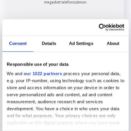
megadott telefonszámon.
This site is protected by reCAPTCHA and the Google
Privacy Policy
and
Terms
of Service
apply.
Consent
Details
Ad Settings
About
Vagy szeretnél inkább Te
megkeresni minket?
Responsible use of your data
We and
our 1022 partners
process your personal data,
e.g. your IP-number, using technology such as cookies to
+ 36 1 443 39 23
store and access information on your device in order to
hétfőtől péntekig 9-16 óráig
serve personalized ads and content, ad and content
measurement, audience research and services
development. You have a choice in who uses your data
and for what purposes. Your privacy choices are only
ugyfelszolgalat@cmo24.com
applicable on this digital property where you have made
hétfőtől péntekig 9-16 óráig
your choices. You can change or withdraw your consent