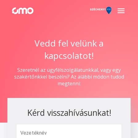
Vedd fel velünk a
kapcsolatot!
Szeretnél az ügyfélszolgálatunkkal, vagy egy
szakértőnkkel beszélni? Az alábbi módon tudod
megtenni:
Kérd visszahívásunkat!
Vezetéknév