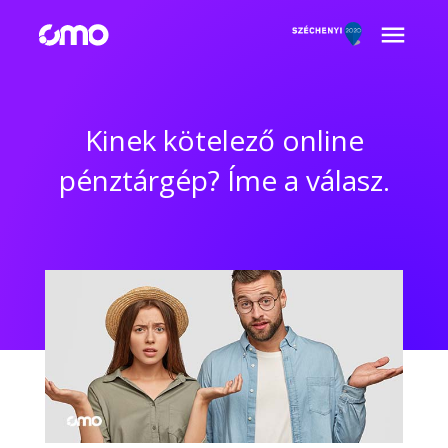
Kinek kötelező online
pénztárgép? Íme a válasz.