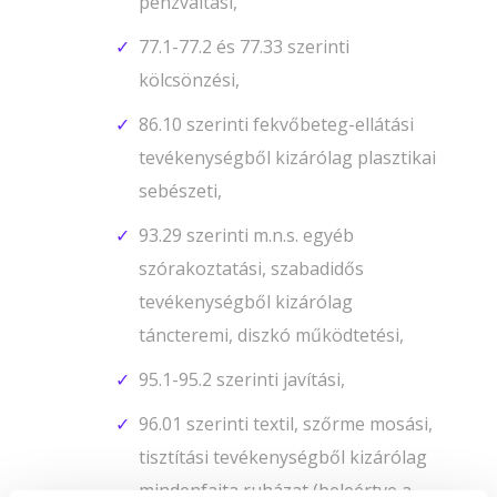
pénzváltási,
77.1-77.2 és 77.33 szerinti
kölcsönzési,
86.10 szerinti fekvőbeteg-ellátási
tevékenységből kizárólag plasztikai
sebészeti,
93.29 szerinti m.n.s. egyéb
szórakoztatási, szabadidős
tevékenységből kizárólag
táncteremi, diszkó működtetési,
95.1-95.2 szerinti javítási,
96.01 szerinti textil, szőrme mosási,
tisztítási tevékenységből kizárólag
mindenfajta ruházat (beleértve a