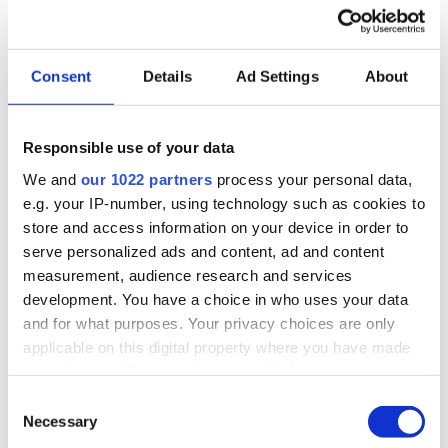
szőrmét) és textil géppel, kézzel
mosási és vegytisztítási, vasalási,
Consent
Details
Ad Settings
About
96.04 szerinti fizikai közérzetet javító
szolgáltatási, és
Responsible use of your data
93.13 szerinti testedzési szolgáltatási
We and
our 1022 partners
process your personal data,
tevékenységet folytató valamennyi
e.g. your IP-number, using technology such as cookies to
store and access information on your device in order to
serve personalized ads and content, ad and content
a betétdíjas göngyöleget
measurement, audience research and services
visszaváltó üzlet,
development. You have a choice in who uses your data
a csomagküldő kereskedelem,
and for what purposes. Your privacy choices are only
applicable on this digital property where you have made
kivéve annak nyílt árusítást
your choices. You can change or withdraw your consent
végző üzlete, bemutatóterme,
any time from the Cookie Declaration or by clicking on
Consent
the Privacy trigger icon.
Necessary
az ipari – kivéve élelmiszeripari
Selection