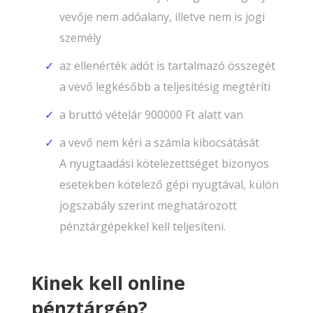
vevője nem adóalany, illetve nem is jogi
személy
az ellenérték adót is tartalmazó összegét
a vevő legkésőbb a teljesítésig megtéríti
a bruttó vételár 900000 Ft alatt van
a vevő nem kéri a számla kibocsátását
A nyugtaadási kötelezettséget bizonyos
esetekben kötelező gépi nyugtával, külön
jogszabály szerint meghatározott
pénztárgépekkel kell teljesíteni.
Kinek kell online
pénztárgép?