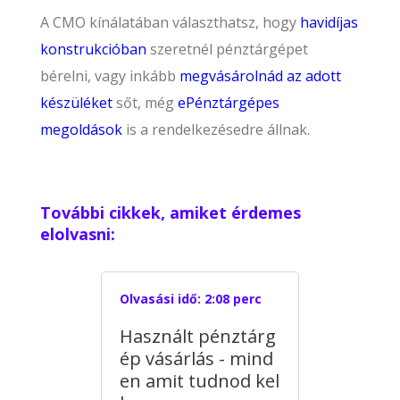
A CMO kínálatában választhatsz, hogy
havidíjas
konstrukcióban
szeretnél pénztárgépet
bérelni, vagy inkább
megvásárolnád az adott
készüléket
sőt, még
ePénztárgépes
megoldások
is a rendelkezésedre állnak.
További cikkek, amiket érdemes
elolvasni:
Olvasási idő:
2:08 perc
Használt pénztárg
ép vásárlás - mind
en amit tudnod kel