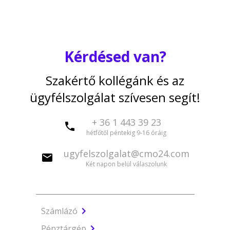
Kérdésed van?
Szakértő kollégánk és az
ügyfélszolgálat szívesen segít!
+ 36 1 443 39 23
hétfőtől péntekig 9-16 óráig
ugyfelszolgalat@cmo24.com
Két napon belül válaszolunk
Számlázó
Pénztárgép