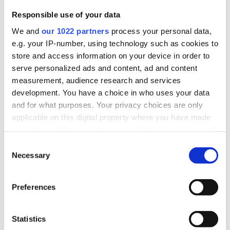
büfé, TEÁOR’08: 5610 – éttermi, mozgó
Responsible use of your data
vendéglátás
We and
our 1022 partners
process your personal data,
cukrászda, TEÁOR’08: 5610 – éttermi,
e.g. your IP-number, using technology such as cookies to
mozgó vendéglátás
store and access information on your device in order to
serve personalized ads and content, ad and content
kávézó, alkoholmentes italokra
measurement, audience research and services
specializálódott vendéglátóhely,
development. You have a choice in who uses your data
and for what purposes. Your privacy choices are only
TEÁOR’08: 5630 – italszolgáltatás
applicable on this digital property where you have made
italüzlet, bár, TEÁOR’08: 5630 –
your choices. You can change or withdraw your consent
italszolgáltatás
any time from the Cookie Declaration or by clicking on
Consent
the Privacy trigger icon.
Necessary
Selection
zenés-táncos szórakozóhely, TEÁOR’08:
5630 – italszolgáltatás
If you allow, we would also like to:
Preferences
Collect information about your geographical
munkahelyi/közétkeztetést végző
location which can be accurate to within several
vendéglátóhely, TEÁOR’08: 5629 – egyéb
meters
Statistics
vendéglátás
Identify your device by actively scanning it for