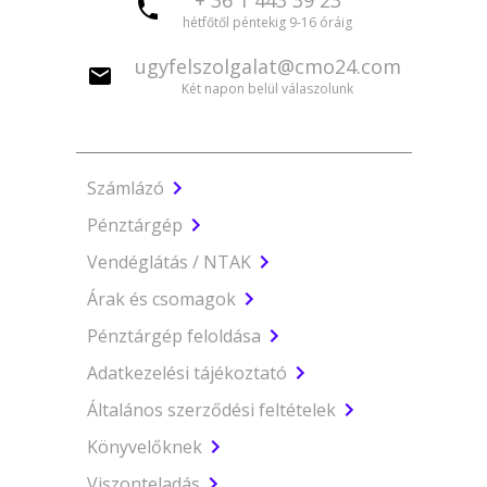
+ 36 1 443 39 23
hétfőtől péntekig 9-16 óráig
ugyfelszolgalat@cmo24.com
Két napon belül válaszolunk
Számlázó
Pénztárgép
Vendéglátás / NTAK
Árak és csomagok
Pénztárgép feloldása
Adatkezelési tájékoztató
Általános szerződési feltételek
Könyvelőknek
Viszonteladás