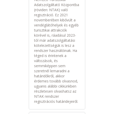
Adatszolgáltató Központba
(röviden: NTAK) való
regisztráció. Ez 2021
novemberében kibővült a
vendéglátóhelyek és egyéb
turisztikai attrakciók
körével is, ráadásul 2023-
tól már adatszolgáltatási
kötelezettségük is lesz a
rendszer használóinak. Ha
téged is érintenek a
változások, és
semmiképpen sem
szeretnél lemaradni a
határidőkről, akkor
érdemes tovább olvasnod,
ugyanis alábbi cikkünkben
részletesen olvashatsz az
NTAK rendszer
regisztrációs határidejeiről.