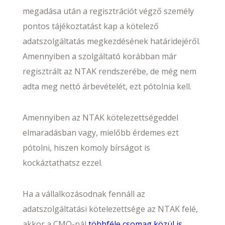
megadása után a regisztrációt végző személy
pontos tájékoztatást kap a kötelező
adatszolgáltatás megkezdésének határidejéről.
Amennyiben a szolgáltató korábban már
regisztrált az NTAK rendszerébe, de még nem
adta meg nettó árbevételét, ezt pótolnia kell.
Amennyiben az NTAK kötelezettségeddel
elmaradásban vagy, mielőbb érdemes ezt
pótolni, hiszen komoly bírságot is
kockáztathatsz ezzel.
Ha a vállalkozásodnak fennáll az
adatszolgáltatási kötelezettsége az NTAK felé,
akkor a CMO-nál
többféle csomag közül is