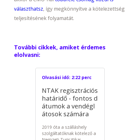
választhatsz
, így megkönnyítve a kötelezettség
teljesítésének folyamatát.
További cikkek, amiket érdemes
elolvasni:
Olvasási idő:
2:22 perc
NTAK regisztrációs
határidő - fontos d
átumok a vendégl
átosok számára
2019 óta a szálláshely
szolgáltatóknak kötelező a
Nemzeti Turisztikai