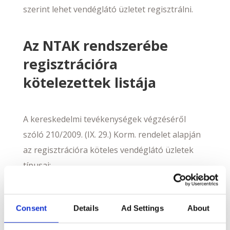
szerint lehet vendéglátó üzletet regisztrálni.
Az NTAK rendszerébe
regisztrációra
kötelezettek listája
A kereskedelmi tevékenységek végzéséről
szóló 210/2009. (IX. 29.) Korm. rendelet alapján
az regisztrációra köteles vendéglátó üzletek
típusai:
étterem, TEÁOR’08: 5610 – éttermi, mozgó
Consent
Details
Ad Settings
About
vendéglátás