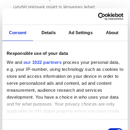
ügyfél igények miatt is lényeges lehet.
A bankkártyához szokott vásárlók száma is
Consent
Details
Ad Settings
About
egyre növekszik, mindenképp érdemes szem
előtt tartani, hogy ma már az emberek
többségének igénye, hogy fizethessen
Responsible use of your data
bankkártyával. Az irány egyértelmű, az vásárlók
We and
our 1022 partners
process your personal data,
egyre többen, egyre többször inkább
e.g. your IP-number, using technology such as cookies to
store and access information on your device in order to
választják az elektronikus fizetési
serve personalized ads and content, ad and content
lehetőségeket. Az a vállalkozás mely nem fordít
measurement, audience research and services
figyelmet a vásárlói szokásokra könnyen
development. You have a choice in who uses your data
találhatja magát abban a kellemetlen
and for what purposes. Your privacy choices are only
applicable on this digital property where you have made
szituációban, hogy vevői átszoknak más
your choices. You can change or withdraw your consent
kereskedőkhöz.
any time from the Cookie Declaration or by clicking on
Consent