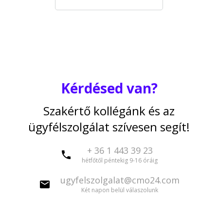
Kérdésed van?
Szakértő kollégánk és az
ügyfélszolgálat szívesen segít!
+ 36 1 443 39 23
hétfőtől péntekig 9-16 óráig
ugyfelszolgalat@cmo24.com
Két napon belül válaszolunk